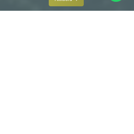
Grafschaft Bentheim
De "Grafschaft", zoals het gebied in Duitsland vaak kortweg
wordt genoemd, wijkt in cultureel opzicht sterk af van de
rest van Duitsland. Dit heeft vooral te maken met de
eeuwenlange hechte band en de grote Nederlandse invloed
op het gebied, zowel op taalkundig als godsdienstig vlak.
Het gebied staat dan ook bekend als das niedersächsische
Holland (het Holland van Nedersaksen).
Bad Bentheim
Bad Bentheim is bekend van de burcht, het kuuroord en het