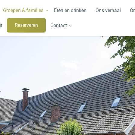
Groepen & families
Eten en drinken
Ons verhaal
O
Reserveren
it
Contact