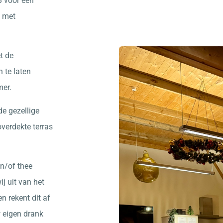
B voor een
e met
t de
 te laten
mer.
e gezellige
overdekte terras
en/of thee
j uit van het
en rekent dit af
w eigen drank