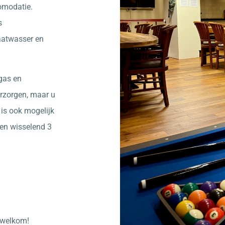
omodatie.
s
aatwasser en
 gas en
rzorgen, maar u
 is ook mogelijk
een wisselend 3
e welkom!