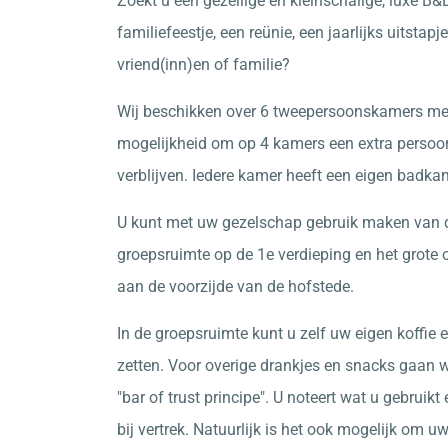
Zoekt u een gezellige en kleinschalige, luxe B&
familiefeestje, een reünie, een jaarlijks uitstapj
vriend(inn)en of familie?
Wij beschikken over 6 tweepersoonskamers me
mogelijkheid om op 4 kamers een extra persoon
verblijven. Iedere kamer heeft een eigen badka
U kunt met uw gezelschap gebruik maken van d
groepsruimte op de 1e verdieping en het grote 
aan de voorzijde van de hofstede.
In de groepsruimte kunt u zelf uw eigen koffie 
zetten. Voor overige drankjes en snacks gaan wi
"bar of trust principe". U noteert wat u gebruikt 
bij vertrek. Natuurlijk is het ook mogelijk om u