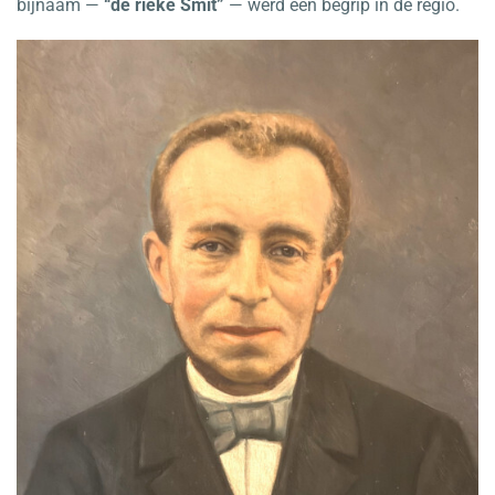
bijnaam —
“de rieke Smit”
— werd een begrip in de regio.