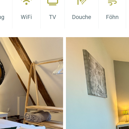
ng
WiFi
TV
Douche
Föhn